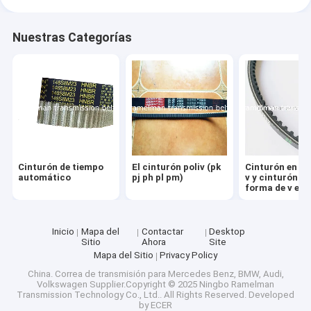
Nuestras Categorías
Cinturón de tiempo
El cinturón poliv (pk
Cinturón en f
automático
pj ph pl pm)
v y cinturón en
forma de v env
Inicio
Mapa del
Contactar
Desktop
Sitio
Ahora
Site
Mapa del Sitio
Privacy Policy
China. Correa de transmisión para Mercedes Benz, BMW, Audi,
Volkswagen
Supplier.Copyright © 2025 Ningbo Ramelman
Transmission Technology Co., Ltd.. All Rights Reserved. Developed
by
ECER